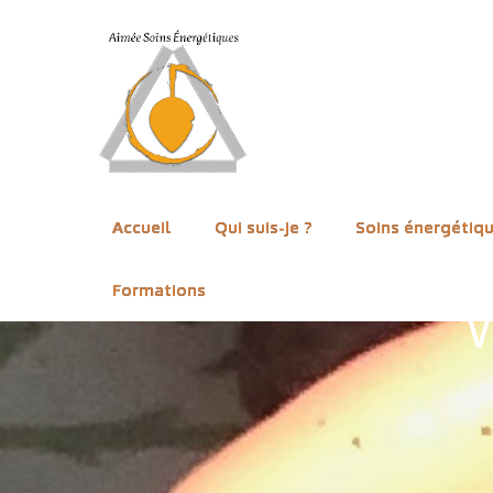
Passer
au
contenu
Accueil
Qui suis-je ?
Soins énergétiq
Formations
W