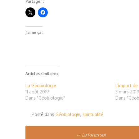
Partager :
J’aime ça :
Articles similaires
La Géobiologie
L’impact de
11 août 2019
3 mars 201
Dans "Géobiologie"
Dans "Géob
Posté dans
Géobiologie
,
spiritualité
Poste
←
La foi en soi