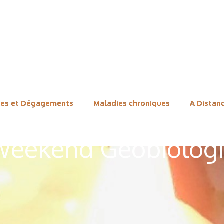
ues et Dégagements
Maladies chroniques
A Distan
eekend Géobiolog