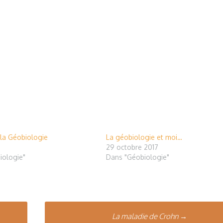
 la Géobiologie
La géobiologie et moi…
9
29 octobre 2017
iologie"
Dans "Géobiologie"
La maladie de Crohn
→