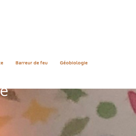
ce
Barreur de feu
Géobiologie
ie