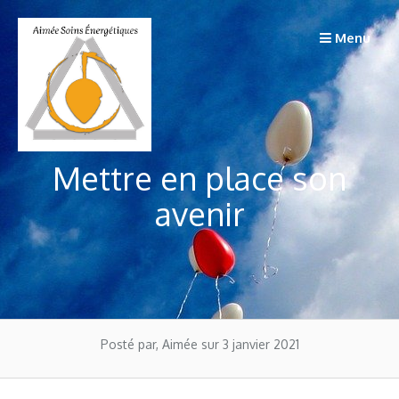
Passer
au
Menu
contenu
Mettre en place son
avenir
Posté par, Aimée
sur 3 janvier 2021