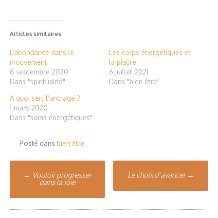
Articles similaires
L’abondance dans le
Les corps énergétiques et
mouvement
la piqûre
6 septembre 2020
6 juillet 2021
Dans "spiritualité"
Dans "bien être"
A quoi sert l’ancrage ?
1 mars 2020
Dans "soins énergétiques"
Posté dans
bien être
Poste
←
Vouloir progresser
Le choix d’avancer
→
dans la Joie
navigation