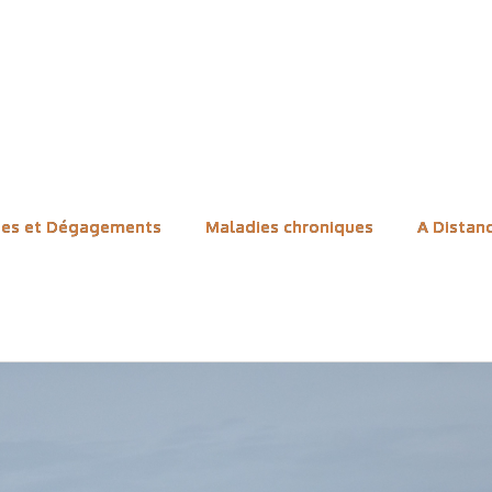
magnétisme humai
ues et Dégagements
Maladies chroniques
A Distan