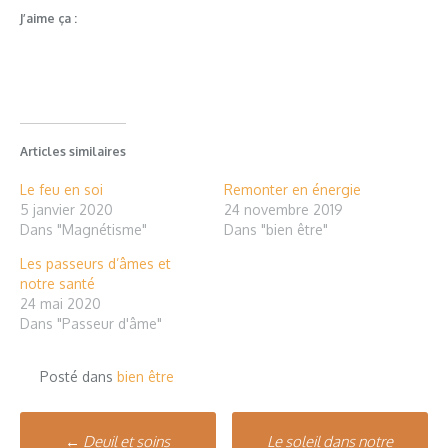
J’aime ça :
Articles similaires
Le feu en soi
Remonter en énergie
5 janvier 2020
24 novembre 2019
Dans "Magnétisme"
Dans "bien être"
Les passeurs d’âmes et
notre santé
24 mai 2020
Dans "Passeur d'âme"
Posté dans
bien être
Poste
←
Deuil et soins
Le soleil dans notre