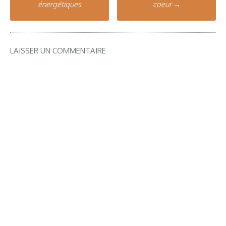
énergétiques
coeur
→
navigation
LAISSER UN COMMENTAIRE