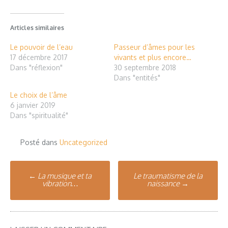
Articles similaires
Le pouvoir de l’eau
Passeur d’âmes pour les
17 décembre 2017
vivants et plus encore…
Dans "réflexion"
30 septembre 2018
Dans "entités"
Le choix de l’âme
6 janvier 2019
Dans "spiritualité"
Posté dans
Uncategorized
Poste
←
La musique et ta
Le traumatisme de la
vibration…
naissance
→
navigation