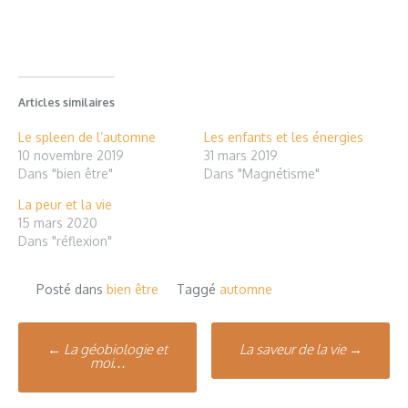
Articles similaires
Le spleen de l’automne
Les enfants et les énergies
10 novembre 2019
31 mars 2019
Dans "bien être"
Dans "Magnétisme"
La peur et la vie
15 mars 2020
Dans "réflexion"
Posté dans
bien être
Taggé
automne
Poste
←
La géobiologie et
La saveur de la vie
→
moi…
navigation