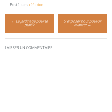
Posté dans
réflexion
Poste
←
Le jardinage pour le
S’exposer pour pouvoir
plaisir
avancer
→
navigation
LAISSER UN COMMENTAIRE