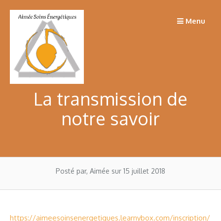
Passer
au
Menu
contenu
La transmission de
notre savoir
Posté par, Aimée
sur 15 juillet 2018
https://aimeesoinsenergetiques.learnybox.com/inscription/