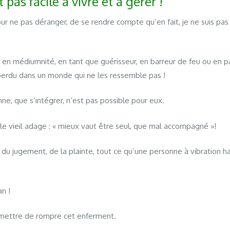
 pas facile à vivre et à gérer !
r ne pas déranger, de se rendre compte qu’en fait, je ne suis pas
, en médiumnité, en tant que guérisseur, en barreur de feu ou en p
perdu dans un monde qui ne les ressemble pas !
ne, que s’intégrer, n’est pas possible pour eux.
 le vieil adage : « mieux vaut être seul, que mal accompagné »!
ue, du jugement, de la plainte, tout ce qu’une personne à vibration 
an !
rmettre de rompre cet enferment.