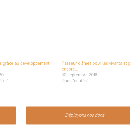
ir grâce au développement
Passeur d’âmes pour les vivants et 
encore…
020
30 septembre 2018
être"
Dans "entités"
Déployons nos dons
→