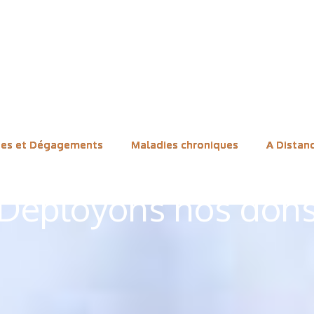
ues et Dégagements
Maladies chroniques
A Distan
Déployons nos don