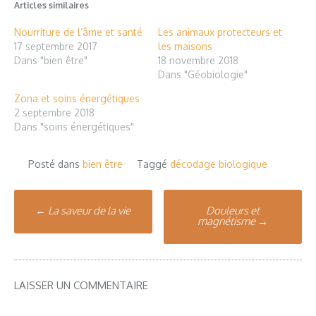
Articles similaires
Nourriture de l’âme et santé
Les animaux protecteurs et
17 septembre 2017
les maisons
Dans "bien être"
18 novembre 2018
Dans "Géobiologie"
Zona et soins énergétiques
2 septembre 2018
Dans "soins énergétiques"
Posté dans
bien être
Taggé
décodage biologique
Poste
←
La saveur de la vie
Douleurs et
magnétisme
→
navigation
LAISSER UN COMMENTAIRE