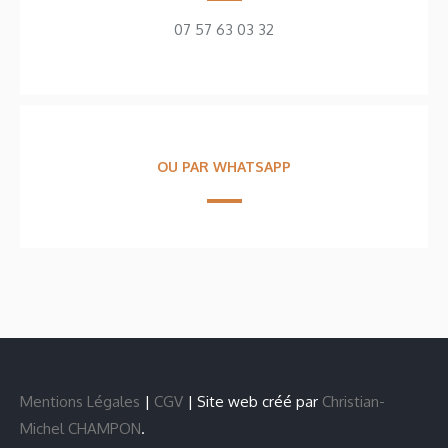
07 57 63 03 32
OU PAR WHATSAPP
Mentions Légales
|
CGV
| Site web créé par
Christian-
Michel CHAMPON
.