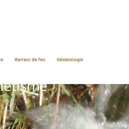
ce
Barreur de feu
Géobiologie
nétisme