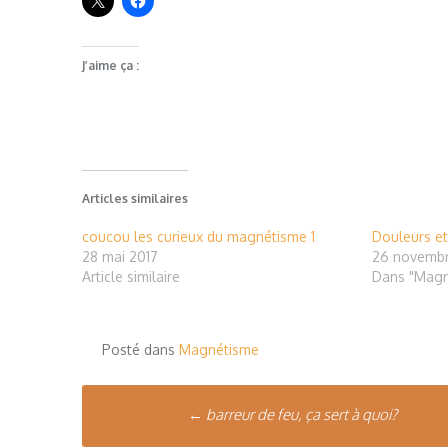
J’aime ça :
Articles similaires
coucou les curieux du magnétisme 1
Douleurs e
28 mai 2017
26 novembr
Article similaire
Dans "Magn
Posté dans
Magnétisme
Poste
←
barreur de feu, ça sert à quoi?
navigation