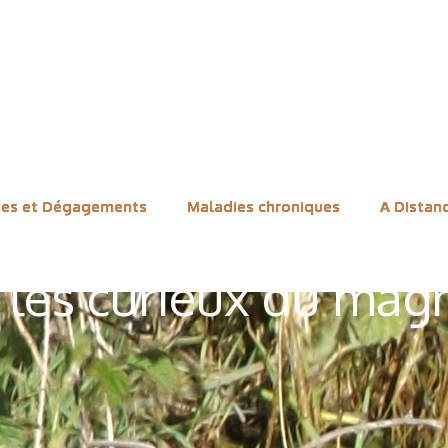
ues et Dégagements
Maladies chroniques
A Distan
 les curieux du mag