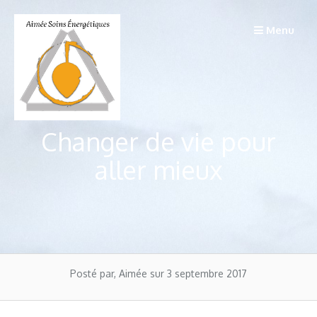
Passer
au
Menu
contenu
Changer de vie pour
aller mieux
Posté par, Aimée
sur 3 septembre 2017