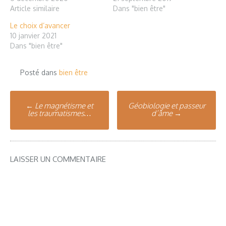
Article similaire
Dans "bien être"
Le choix d’avancer
10 janvier 2021
Dans "bien être"
Posté dans
bien être
Poste
←
Le magnétisme et
Géobiologie et passeur
les traumatismes…
d’âme
→
navigation
LAISSER UN COMMENTAIRE